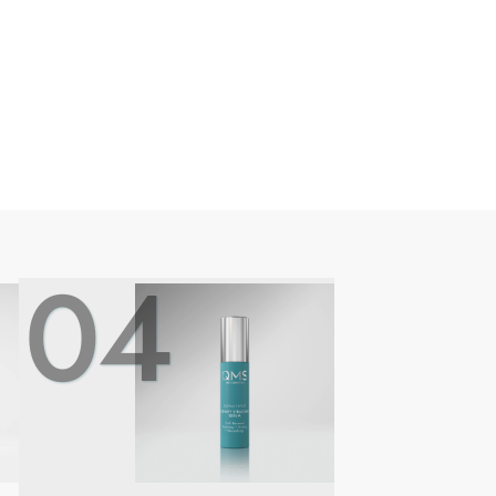
04
ÉTAPE
5: