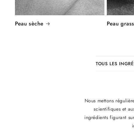
Peau sèche
Peau gras
C
TOUS LES INGR
o
n
t
e
Nous mettons régulière
n
scientifiques et au
u
ingrédients figurant su
r
i