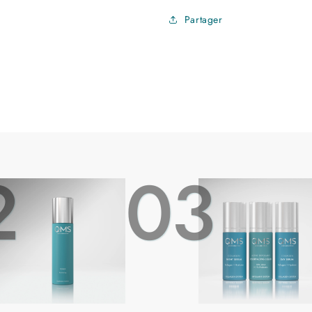
Partager
S
2
03