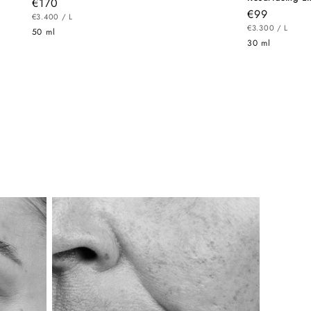
Prix
€170
Prix
€99
PRIX
habituel
PAR
€3.400
/
L
UNITAIRE
PRIX
habituel
PAR
€3.300
/
L
50 ml
UNITAIRE
30 ml