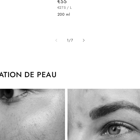
Prix
€55
PRIX
habituel
PAR
€275
/
L
UNITAIRE
200 ml
de
1
/
7
ATION DE PEAU