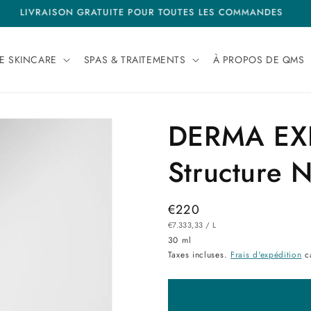
LIVRAISON GRATUITE POUR TOUTES LES COMMANDES
E SKINCARE
SPAS & TRAITEMENTS
À PROPOS DE QMS
DERMA EXP
Structure 
Prix
€220
PRIX
PAR
habituel
€7.333,33
/
L
UNITAIRE
30 ml
Taxes incluses.
Frais d'expédition
ca