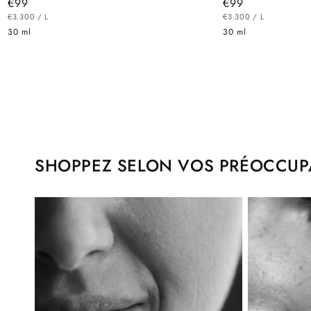
Prix
€99
Prix
€99
PRIX
habituel
PAR
PRIX
habituel
PAR
€3.300
/
L
€3.300
/
L
UNITAIRE
UNITAIRE
30 ml
30 ml
SHOPPEZ SELON VOS PRÉOCCUP