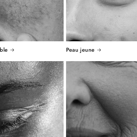
ble
Peau jeune