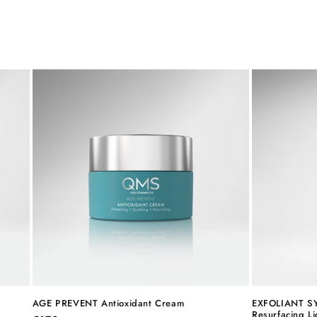
AGE PREVENT Antioxidant Cream
EXFOLIANT SY
Resurfacing Li