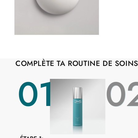
Ouvrir
le
média
2
dans
une
COMPLÈTE TA ROUTINE DE SOIN
fenêtre
modale
01
0