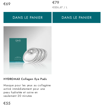
Prix
€79
Prix
€69
PRIX
PAR
habituel
€526,67
/
L
habituel
UNITAIRE
DANS LE PANIER
DANS LE PANIER
HYDROMAX Collagen Eye Pads
Masque pour les yeux au collagène
activé immédiatement pour une
peau hydratée et saine en
seulement 20 minutes
Prix
€55