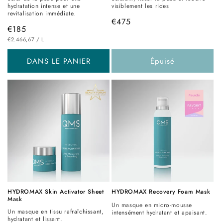
hydratation intense et une
visiblement les rides
revitalisation immédiate.
Prix
€475
Prix
€185
habituel
PRIX
PAR
habituel
€2.466,67
/
L
UNITAIRE
DANS LE PANIER
Épuisé
HYDROMAX Skin Activator Sheet
HYDROMAX Recovery Foam Mask
Mask
Un masque en micro-mousse
Un masque en tissu rafraîchissant,
intensément hydratant et apaisant.
hydratant et lissant.