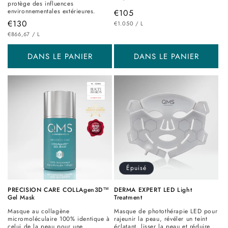
protège des influences
environnementales extérieures.
Prix
€105
Prix
€130
PRIX
PAR
habituel
€1.050
/
L
UNITAIRE
PRIX
PAR
habituel
€866,67
/
L
UNITAIRE
DANS LE PANIER
DANS LE PANIER
Épuisé
PRECISION CARE COLLAgen3D™
DERMA EXPERT LED Light
Gel Mask
Treatment
Masque au collagène
Masque de photothérapie LED pour
micromoléculaire 100% identique à
rajeunir la peau, révéler un teint
celui de la peau pour une
éclatant, lisser la peau et réduire