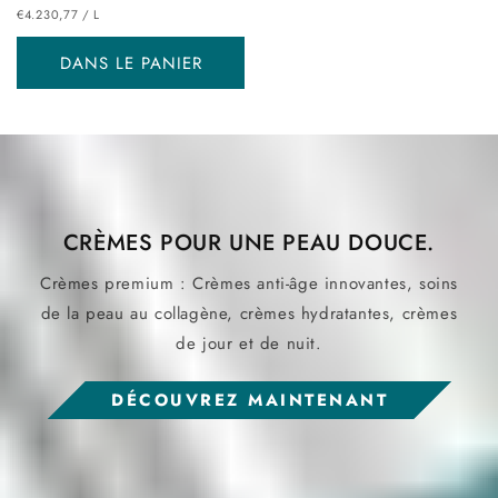
PRIX
PAR
habituel
€4.230,77
/
L
UNITAIRE
DANS LE PANIER
CRÈMES POUR UNE PEAU DOUCE.
Crèmes premium : Crèmes anti-âge innovantes, soins
de la peau au collagène, crèmes hydratantes, crèmes
de jour et de nuit.
DÉCOUVREZ MAINTENANT