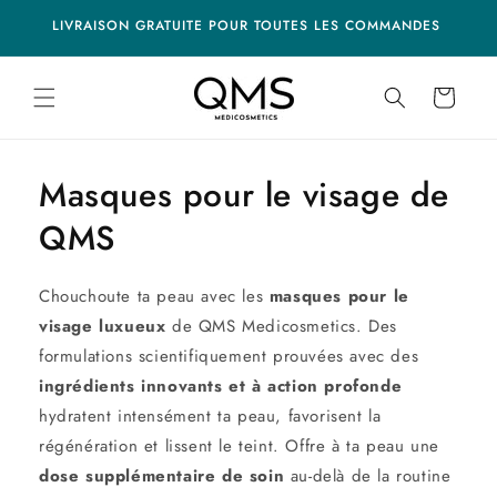
et
ion missing:
ation missing:
EAU
passer
LIVRAISON GRATUITE POUR TOUTES LES COMMANDES
ibility.skip_to_navigation
essibility.skip_to_footer
au
contenu
Panier
Masques pour le visage de
QMS
Chouchoute ta peau avec les
masques pour le
visage luxueux
de QMS Medicosmetics. Des
formulations scientifiquement prouvées avec des
ingrédients innovants et à action profonde
hydratent intensément ta peau, favorisent la
régénération et lissent le teint. Offre à ta peau une
dose supplémentaire de soin
au-delà de la routine