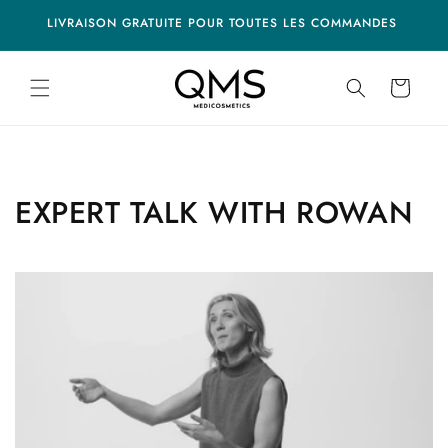
et
ion missing:
ation missing:
EAU
passer
LIVRAISON GRATUITE POUR TOUTES LES COMMANDES
ibility.skip_to_navigation
essibility.skip_to_footer
au
contenu
Panier
EXPERT TALK WITH ROWAN