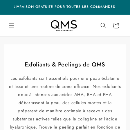
et
ion missing:
ation missing:
EAU
passer
LIVRAISON GRATUITE POUR TOUTES LES COMMANDES
ibility.skip_to_navigation
essibility.skip_to_footer
au
contenu
Panier
Exfoliants & Peelings de QMS
Les exfoliants sont essentiels pour une peau éclatante
et lisse et une routine de soins efficace. Nos exfoliants
doux à intenses aux acides AHA, BHA et PHA
débarrassent la peau des cellules mortes et la
préparent de manière optimale à recevoir des
substances actives telles que le collagène et l'acide
hyaluronique. Trouve le peeling parfait en fonction de