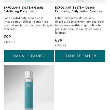
EXFOLIANT SYSTEM Gentle
EXFOLIANT SYSTEM Gentle
Exfoliating Daily Lotion
Exfoliating Daily Lotion Sensitive
Lotion exfoliante douce sans
Lotion exfoliante douce sans
rinçage pour affiner le grain de
rinçage, spécialement conçue pour
peau et revitaliser les teints fatigués
les peaux sensibles, qui affine le
et ternes.
grain de peau et ravive les teints
fatigués.
Prix
€99
Prix
€99
PRIX
PAR
habituel
€495
/
L
UNITAIRE
PRIX
PAR
habituel
€495
/
L
UNITAIRE
DANS LE PANIER
DANS LE PANIER