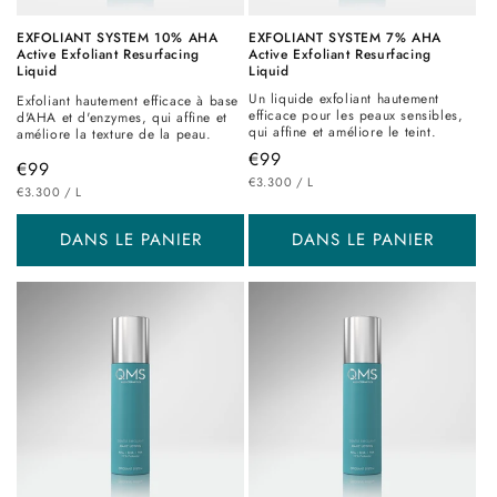
EXFOLIANT SYSTEM 10% AHA
EXFOLIANT SYSTEM 7% AHA
Active Exfoliant Resurfacing
Active Exfoliant Resurfacing
Liquid
Liquid
Un liquide exfoliant hautement
Exfoliant hautement efficace à base
efficace pour les peaux sensibles,
d'AHA et d'enzymes, qui affine et
qui affine et améliore le teint.
améliore la texture de la peau.
Prix
€99
Prix
€99
PRIX
PAR
habituel
€3.300
/
L
PRIX
PAR
habituel
€3.300
/
L
UNITAIRE
UNITAIRE
DANS LE PANIER
DANS LE PANIER