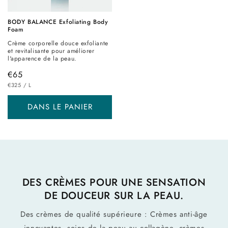
BODY BALANCE Exfoliating Body
Foam
Crème corporelle douce exfoliante
et revitalisante pour améliorer
l'apparence de la peau.
Prix
€65
PRIX
PAR
habituel
€325
/
L
UNITAIRE
DANS LE PANIER
DES CRÈMES POUR UNE SENSATION
DE DOUCEUR SUR LA PEAU.
Des crèmes de qualité supérieure : Crèmes anti-âge