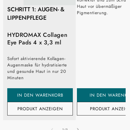
Korrektur und zum Schutz
Haut vor übermäßiger
SCHRITT 1:
AUGEN- &
Pigmentierung.
LIPPENPFLEGE
HYDROMAX Collagen
Eye Pads 4 x 3,3 ml
Sofort aktivierende Kollagen-
Augenmaske für hydratisierte
und gesunde Haut in nur 20
Minuten
IN DEN WARENKORB
IN DEN WARENKO
PRODUKT ANZEIGEN
PRODUKT ANZEIG
von
1
/
3