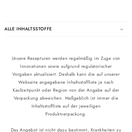
E
i
ALLE INHALTSSTOFFE
n
k
l
a
Unsere Rezepturen werden regelmäßig im Zuge von
p
Innovationen sowie aufgrund regulatorischer
p
Vorgaben aktualisiert. Deshalb kann die auf unserer
b
Webseite angegebene Inhaltsstoffliste je nach
a
Kaufzeitpunkt oder Region von der Angabe auf der
r
Verpackung abweichen. Maßgeblich ist immer die
e
Inhaltsstoffliste auf der jeweiligen
r
Produktverpackung.
I
n
Das Angebot ist nicht dazu bestimmt, Krankheiten zu