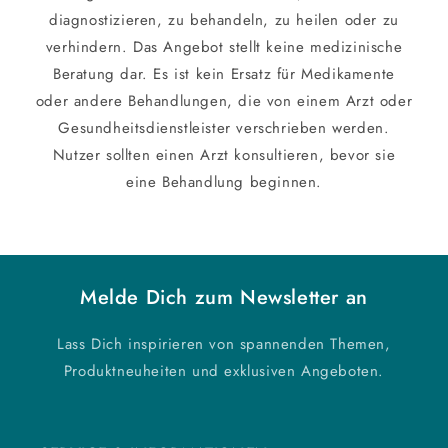
h
diagnostizieren, zu behandeln, zu heilen oder zu
a
verhindern. Das Angebot stellt keine medizinische
l
Beratung dar. Es ist kein Ersatz für Medikamente
t
oder andere Behandlungen, die von einem Arzt oder
Gesundheitsdienstleister verschrieben werden.
Nutzer sollten einen Arzt konsultieren, bevor sie
eine Behandlung beginnen.
Melde Dich zum Newsletter an
Lass Dich inspirieren von spannenden Themen,
Produktneuheiten und exklusiven Angeboten.