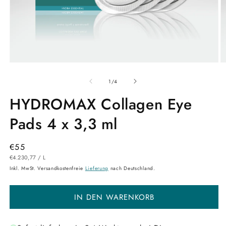
Medien
M
1
2
in
in
von
1
/
4
Modal
M
öffnen
ö
HYDROMAX Collagen Eye
Pads 4 x 3,3 ml
Normaler
€55
STÜCKPREIS
PRO
Preis
€4.230,77
/
L
Inkl. MwSt. Versandkostenfreie
Lieferung
nach Deutschland.
IN DEN WARENKORB