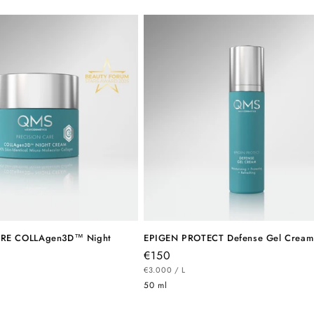
RE COLLAgen3D™ Night
EPIGEN PROTECT Defense Gel Cream
Normaler
€150
STÜCKPREIS
PRO
Preis
€3.000
/
L
50 ml