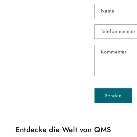
K
Name
o
n
Telefonnummer
t
a
Kommentar
k
t
f
o
r
Senden
m
u
l
Entdecke die Welt von QMS
a