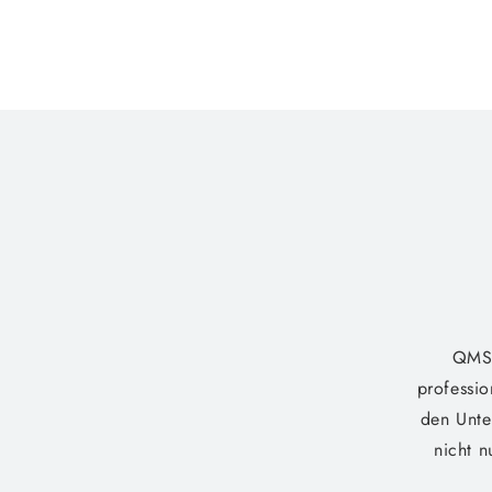
QMS 
professio
den Unte
nicht n