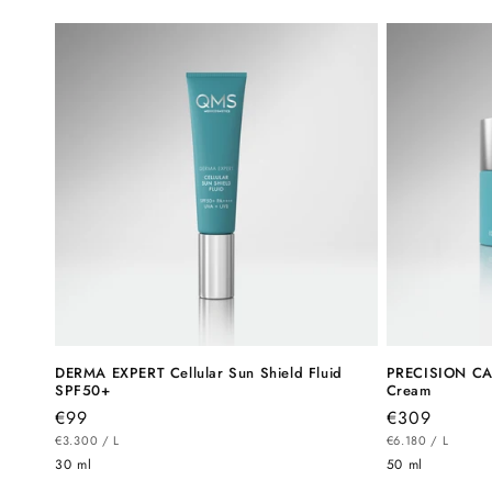
r
DERMA EXPERT Cellular Sun Shield Fluid
PRECISION CA
SPF50+
Cream
Normaler
€99
Normaler
€309
STÜCKPREIS
PRO
STÜCKPREIS
PRO
Preis
€3.300
/
L
Preis
€6.180
/
L
30 ml
50 ml