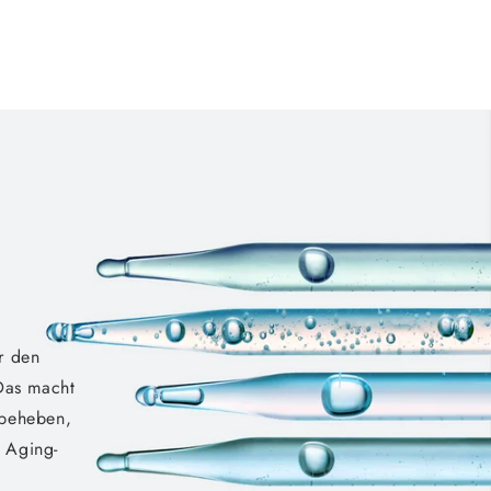
r den
 Das macht
 beheben,
i Aging-