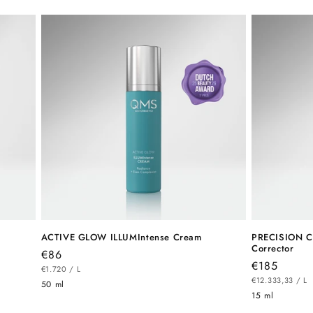
ACTIVE GLOW ILLUMIntense Cream
PRECISION C
Corrector
Normaler
€86
Normaler
€185
STÜCKPREIS
PRO
Preis
€1.720
/
L
STÜCKPREIS
P
Preis
€12.333,33
/
L
50 ml
15 ml