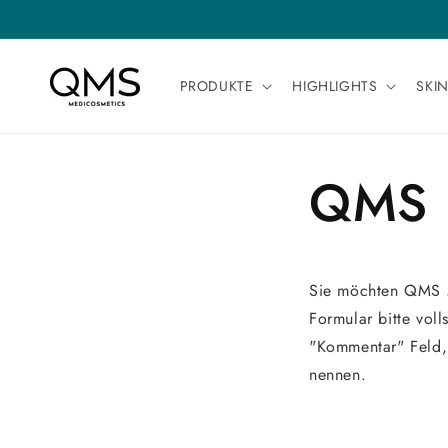
Direkt
on missing:
tion missing:
KOS
zum
ibility.skip_to_navigation
ssibility.skip_to_footer
Inhalt
PRODUKTE
HIGHLIGHTS
SKI
QMS 
Sie möchten QMS M
Formular bitte vol
"Kommentar" Feld, 
nennen.