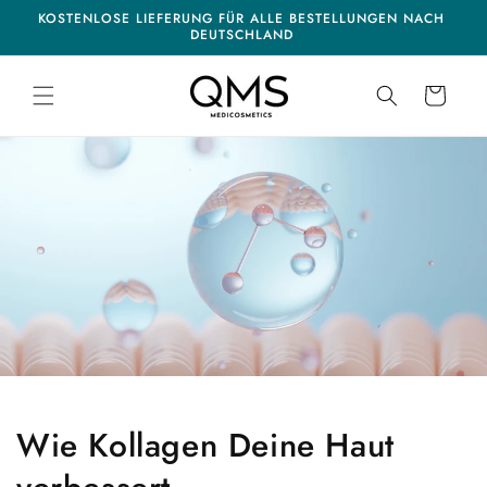
Direkt
on missing:
tion missing:
KOSTENLOSE LIEFERUNG FÜR ALLE BESTELLUNGEN NACH
zum
N
ibility.skip_to_navigation
ssibility.skip_to_footer
DEUTSCHLAND
Inhalt
Warenkorb
Wie Kollagen Deine Haut